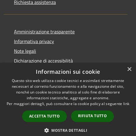
Richiesta assistenza
Amministrazione trasparente
Informativa privacy
Note legali
Dichiarazione di accessibilità
×
Sito istituzionale precedente
Informazioni sui cookie
Questo sito web utilizza cookie tecnici e assimilati strettamente
necessari al corretto funzionamento e alla navigazione del sito,
nonché un cookie tecnico analitico al solo fine di elaborare
informazioni statistiche, aggregate e anonime.
RSS
Copyright © 2026 • Comune di
Per maggiori dettagli, può consultare la cookie policy al seguente
link
Accessibilità
Tremestieri Etneo • Powered
Privacy
Municipium
Accesso
by
•
RIFIUTA TUTTO
ACCETTA TUTTO
Cookie
redazione
Mappa del sito
MOSTRA DETTAGLI