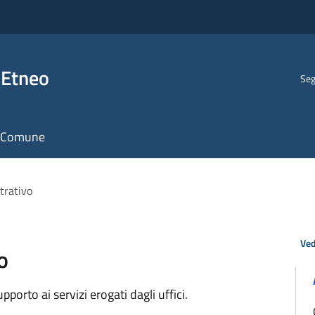
 Etneo
Seg
il Comune
trativo
Ved
o
orto ai servizi erogati dagli uffici.