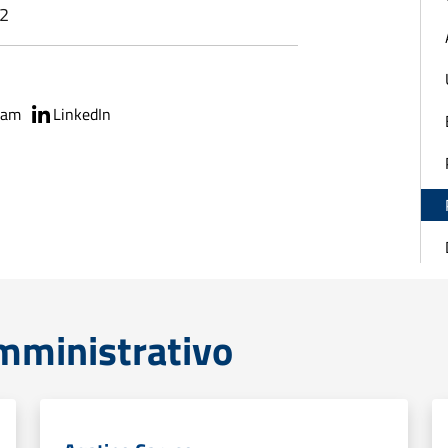
12
ram
LinkedIn
mministrativo