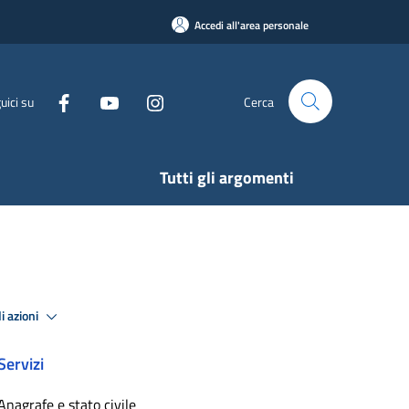
Accedi all'area personale
uici su
Cerca
Tutti gli argomenti
i azioni
Servizi
Anagrafe e stato civile