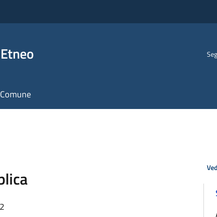
 Etneo
Seg
il Comune
Ved
blica
12