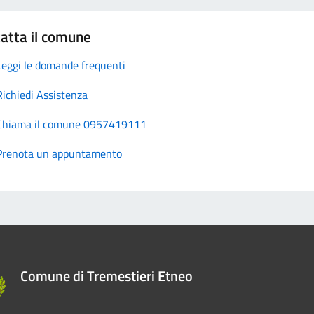
atta il comune
Leggi le domande frequenti
Richiedi Assistenza
Chiama il comune 0957419111
Prenota un appuntamento
Comune di Tremestieri Etneo