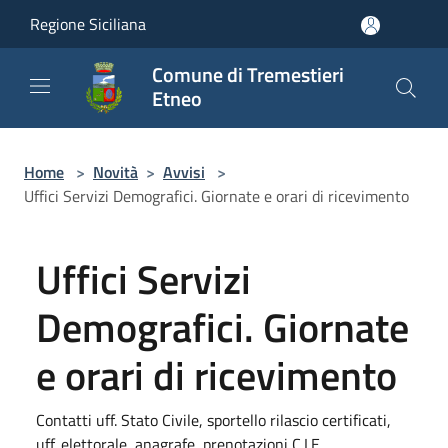
Salta al contenuto principale
Regione Siciliana
Comune di Tremestieri
Etneo
Home
>
Novità
>
Avvisi
>
Uffici Servizi Demografici. Giornate e orari di ricevimento
Uffici Servizi
Demografici. Giornate
e orari di ricevimento
Contatti uff. Stato Civile, sportello rilascio certificati,
uff. elettorale, anagrafe, prenotazioni C.I.E.