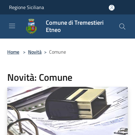
Salta al contenuto principale
Regione Siciliana
Comune di Tremestieri
Etneo
Home
>
Novità
>
Comune
Novità: Comune