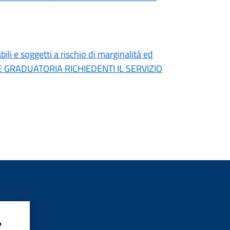
ili e soggetti a rischio di marginalità ed
E GRADUATORIA RICHIEDENTI IL SERVIZIO
?