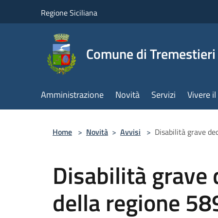
Salta al contenuto principale
Regione Siciliana
Comune di Tremestieri
Amministrazione
Novità
Servizi
Vivere 
Home
>
Novità
>
Avvisi
>
Disabilità grave d
Disabilità grave
della regione 5