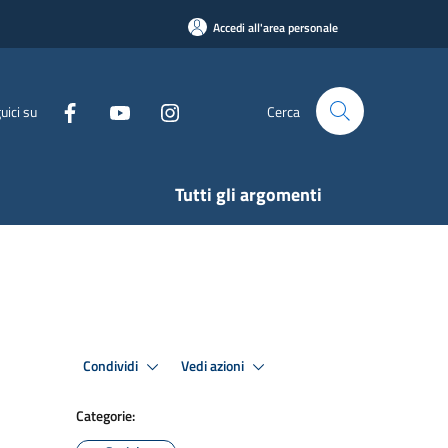
Accedi all'area personale
uici su
Cerca
Tutti gli argomenti
Condividi
Vedi azioni
Categorie: