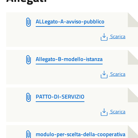
ALLegato-A-avviso-pubblico
PDF
Scarica
Allegato-B-modello-istanza
PDF
Scarica
PATTO-DI-SERVIZIO
PDF
Scarica
modulo-per-scelta-della-cooperativa