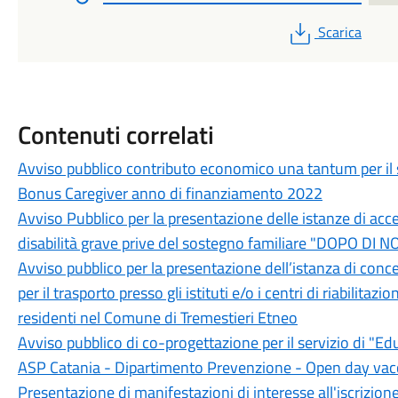
PDF
Scarica
Contenuti correlati
Avviso pubblico contributo economico una tantum per il s
Bonus Caregiver anno di finanziamento 2022
Avviso Pubblico per la presentazione delle istanze di acce
disabilità grave prive del sostegno familiare "DOPO DI 
Avviso pubblico per la presentazione dell’istanza di co
per il trasporto presso gli istituti e/o i centri di riabilitaz
residenti nel Comune di Tremestieri Etneo
Avviso pubblico di co-progettazione per il servizio di "Edu
ASP Catania - Dipartimento Prevenzione - Open day vacc
Presentazione di manifestazioni di interesse all'iscrizione 