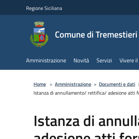
Salta al contenuto principale
Regione Siciliana
Comune di Tremestieri
Amministrazione
Novità
Servizi
Vivere 
Home
>
Amministrazione
>
Documenti e dati
Istanza di annullamento/ rettifica/ adesione atti 
Istanza di annul
adesione atti for