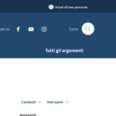
Accedi all'area personale
uici su
Cerca
Tutti gli argomenti
Condividi
Vedi azioni
Argomenti: