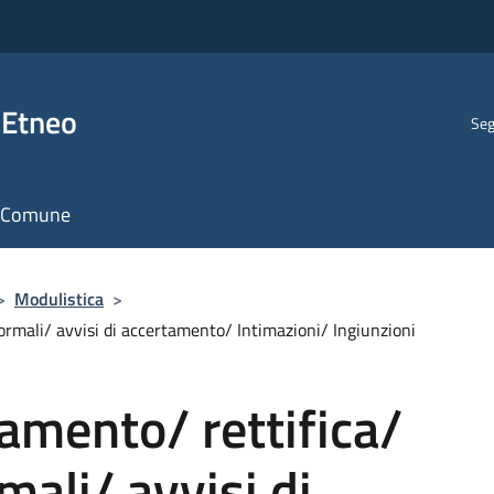
 Etneo
Seg
il Comune
>
Modulistica
>
formali/ avvisi di accertamento/ Intimazioni/ Ingiunzioni
lamento/ rettifica/
mali/ avvisi di