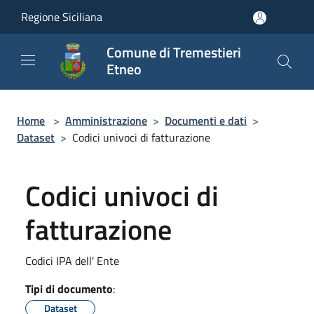
Salta al contenuto principale
Regione Siciliana
Comune di Tremestieri
Etneo
Home
>
Amministrazione
>
Documenti e dati
>
Dataset
>
Codici univoci di fatturazione
Codici univoci di
fatturazione
Codici IPA dell' Ente
Tipi di documento
:
Dataset